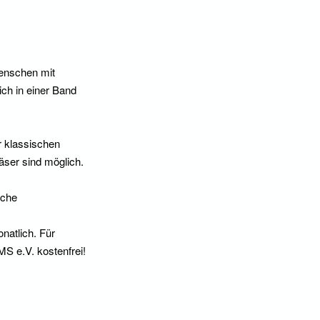
Menschen mit
ich in einer Band
er klassischen
äser sind möglich.
oche
natlich. Für
S e.V. kostenfrei!