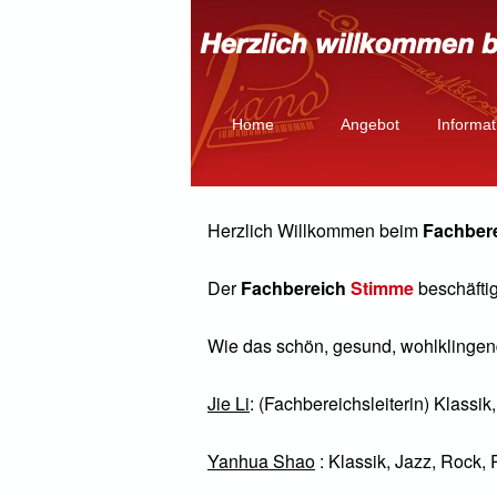
Home
Angebot
Informa
Herzlich Willkommen beim
Fachber
Der
Fachbereich
Stimme
beschäfti
Wie das schön, gesund, wohlklingend
Jie Li
: (Fachbereichsleiterin) Klassi
Yanhua Shao
: Klassik, Jazz, Rock,